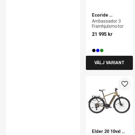
Ecoride 
Ambassador 3
Ambassador 3 
Framhjulsmotor
21 995
kr
Lägg 
Elder 20 10vxl 