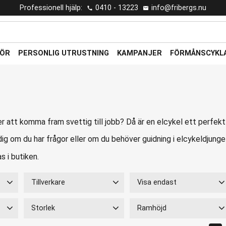
Professionell hjälp:
0410 - 13223
info@fribergs.nu
HÖR
PERSONLIG UTRUSTNING
KAMPANJER
FÖRMÅNSCYKL
r att komma fram svettig till jobb? Då är en elcykel ett perfekt
ig om du har frågor eller om du behöver guidning i elcykeldjungeln.
s i butiken.
Tillverkare
Visa endast
61 999
Batavus
1
Finns i lager
23
Storlek
Ramhöjd
Crescent
12
S
12
M
12
51
2
53
3