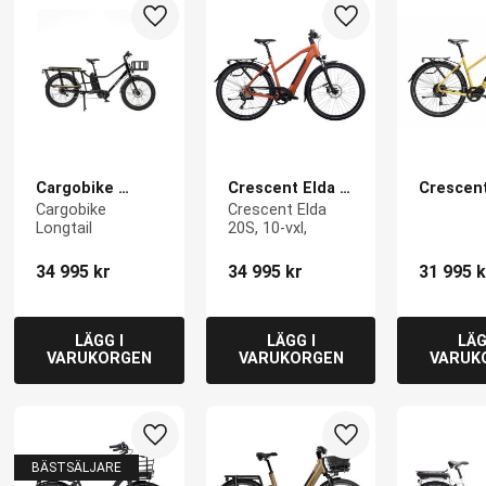
till i favoriter
Lägg till i favoriter
Lägg till i favoriter
Cargobike 
Crescent Elda 
Crescent
Longtail
20S, 10-vxl
50S
Cargobike 
Crescent Elda 
Longtail
20S, 10-vxl,
34 995
kr
34 995
kr
31 995
k
till i favoriter
Lägg till i favoriter
Lägg till i favoriter
BÄSTSÄLJARE