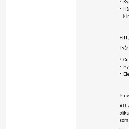
Kv
Hå
kli
Hitta
I vår
Ci
Hy
El
Prov
Att 
olik
so