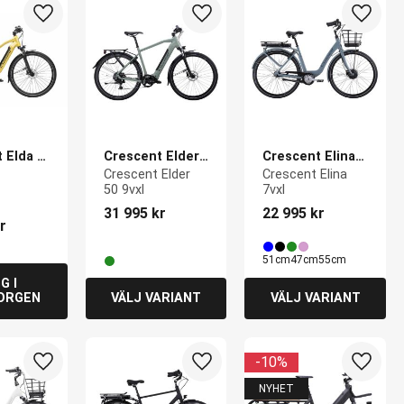
Lägg till i favoriter
Lägg till i favoriter
Lägg ti
 Elda 
Crescent Elder 
Crescent Elina 
50 9vxl
7vxl
Crescent Elder 
Crescent Elina 
50 9vxl
7vxl
31 995
kr
22 995
kr
r
51cm
47cm
55cm
10
%
Lägg till i favoriter
Lägg till i favoriter
Lägg ti
NYHET