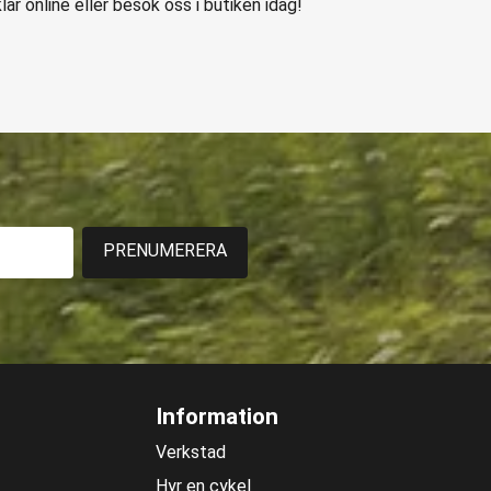
r online eller besök oss i butiken idag!
PRENUMERERA
Information
Verkstad
Hyr en cykel