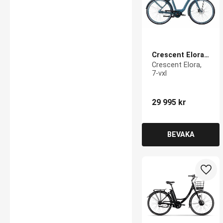
Crescent Elora, 
7-vxl
Crescent Elora, 
7-vxl
29 995
kr
Lägg 