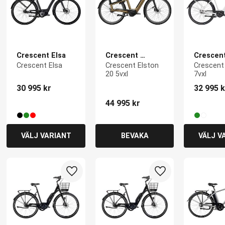
Crescent Elsa
Crescent 
Crescent 
Elston 20
7vxl
Crescent Elsa
Crescent Elston 
Crescent E
20 5vxl
7vxl
30 995
kr
32 995
k
44 995
kr
till i favoriter
Lägg till i favoriter
Lägg till i favoriter