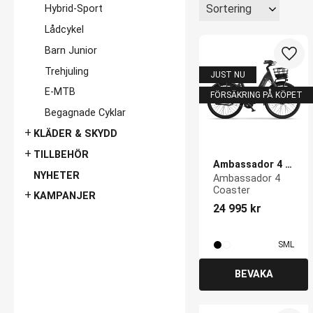
Välj sortering
Hybrid-Sport
Röd
10
Lådcykel
Sand
5
Lime
Barn Junior
Vit
4
Lägg 
Trehjuling
JUST NU
Grön
5
E-MTB
FÖRSÄKRING PÅ KÖPET
Blå
2
Begagnade Cyklar
Brun
1
KLÄDER & SKYDD
Turkos
1
TILLBEHÖR
Silver
1
Ambassador 4 
NYHETER
Coaster
Ambassador 4 
bordeaux
1
Coaster
KAMPANJER
24 995
kr
S
M
L