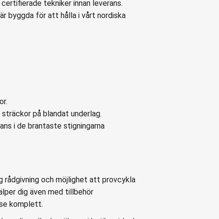
certifierade tekniker innan leverans.
r byggda för att hålla i vårt nordiska
or.
 sträckor på blandat underlag.
ans i de brantaste stigningarna
g rådgivning och möjlighet att provcykla
älper dig även med tillbehör
lse komplett.