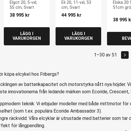
51cm gr
Elgot 20, 5-vxl, 
Eli 20, 11-vxl, 53 
Elska 20 5
55 cm, Svart
cm, Svart
51cm gr
38 995
kr
44 995
kr
38 995
k
1–
30
av
51
ör köpa elcykel hos Fribergs?
cklingen av batterikapacitet och motorstyrka nått nya höjder. V
ste innovationerna från ledande märken som Ecoride, Crescent, 
ppmodern teknik: Vi erbjuder modeller med både mittmotor för o
kelhet (som t.ex. populära
Ecoride Ambassador 3
).
ngre räckvidd: Våra elcyklar är utrustade med batterier som tar d
rfekt för långpendling.