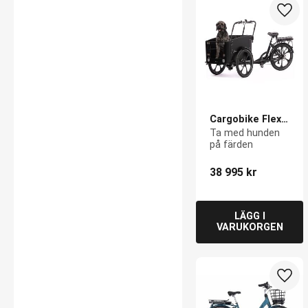
Lägg 
Cargobike Flex 
Dog
Ta med hunden 
på färden
38 995
kr
Lägg 