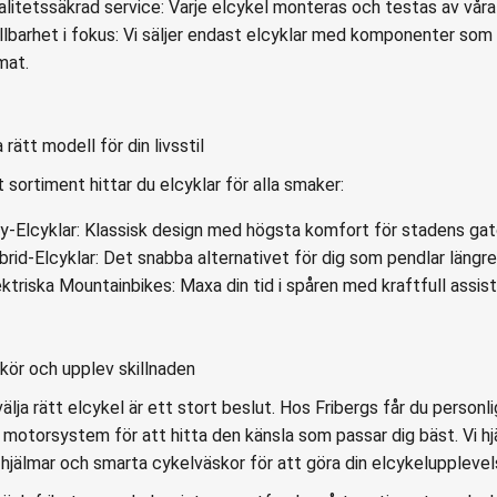
alitetssäkrad service: Varje elcykel monteras och testas av våra 
llbarhet i fokus: Vi säljer endast elcyklar med komponenter som ä
mat.
 rätt modell för din livsstil
t sortiment hittar du elcyklar för alla smaker:
ty-Elcyklar: Klassisk design med högsta komfort för stadens gat
brid-Elcyklar: Det snabba alternativet för dig som pendlar längre
ektriska Mountainbikes: Maxa din tid i spåren med kraftfull assist
kör och upplev skillnaden
välja rätt elcykel är ett stort beslut. Hos
Fribergs
får du personli
a motorsystem för att hitta den känsla som passar dig bäst. Vi hj
m
hjälmar
och smarta
cykelväskor
för att göra din elcykeluppleve