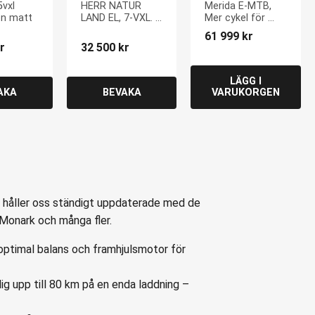
ön matt
LAND EL, 7-VXL. 
Forty 500
vxl 
HERR NATUR 
Merida E-MTB, 
(55CM), OLIV 
ön matt
LAND EL, 7-VXL. 
Mer cykel för 
MATT
(55CM), OLIV 
pengarna
61 999
kr
MATT
r
32 500
kr
i håller oss ständigt uppdaterade med de
Monark och många fler.
ptimal balans och framhjulsmotor för
ig upp till 80 km på en enda laddning –