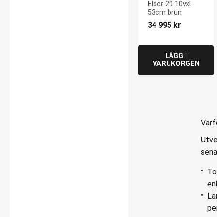
53cm brun
Elder 20 10vxl 
53cm brun
34 995
kr
Varf
Utve
sena
To
en
Lä
pe