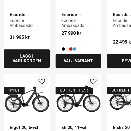
Ecoride 
Ecoride 
Ecoride 
Ambassador 
Ambassador 
Ambassa
Ecoride 
Ecoride 
Ecoride 
AXS M5 E6100 
E5000
H-Front 
Ambassador 
Ambassador 
Ambassad
28
AXS M5 E6100 28
E5000
H-Front 
27 990
kr
31 995
kr
22 495
k
till i favoriter
Lägg till i favoriter
Lägg till i favoriter
NYHET
BUTIKEN TIPSAR
BUTIKEN T
Elgot 20, 5-vxl
Eli 20, 11-vxl
Elska 20 