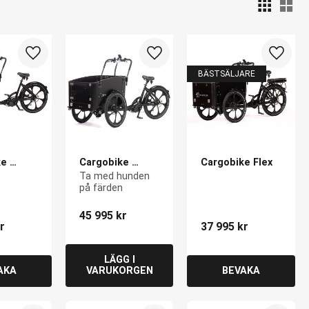
Väl
Lägg till i favoriter
Lägg till i favoriter
Lägg ti
BÄSTSÄLJARE
e 
Cargobike 
Cargobike Flex
.3
Delight Dog 2.3
Ta med hunden 
på färden
45 995
kr
r
37 995
kr