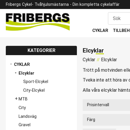
Fribergs Cykel
- Tvåhjulsmästarna -
Din kompletta cykelaffär
CYKLAR
TILLBE
Elcyklar
KATEGORIER
Cyklar
Elcyklar
CYKLAR
Trött på motvinden elle
Elcyklar
Tveka inte att höra av d
Sport-Elcykel
Alla våra elcyklar hämta
City-Elcykel
MTB
Prisintervall
City
20 995
Landsväg
Färg
Gravel
Svart
14