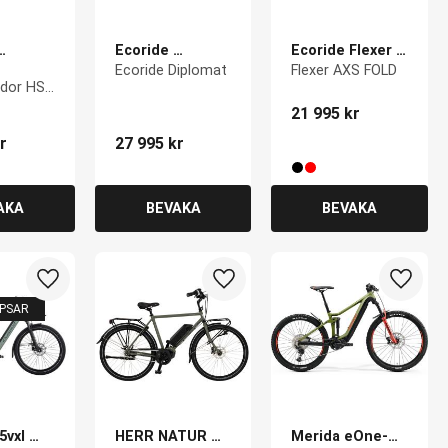
Ecoride 
Ecoride Flexer 
dor HS 
Diplomat
AXS FOLD
Ecoride Diplomat
Flexer AXS FOLD
28
or HS 
28
21 995
kr
r
27 995
kr
Lägg till i favoriter
Lägg till i favoriter
Lägg ti
IPSAR
5vxl 
HERR NATUR 
Merida eOne-