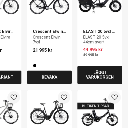
Elvira 
Crescent Elwin 
ELAST 20 5vxl 
7vxl
44cm svart
lvira 
Crescent Elwin 
ELAST 20 5vxl 
7vxl
44cm svart
44 995
kr
r
21 995
kr
49 995
kr
Lägg till i favoriter
Lägg till i favoriter
Lägg ti
BUTIKEN TIPSAR