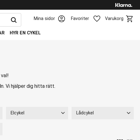
Kundv
Favoriter
Mina sidor
Favoriter
Varukorg
AR
HYR EN CYKEL
 val!
 Vi hjälper dig hitta rätt.
Elcykel
Lådcykel
Ja
25
Ja
4