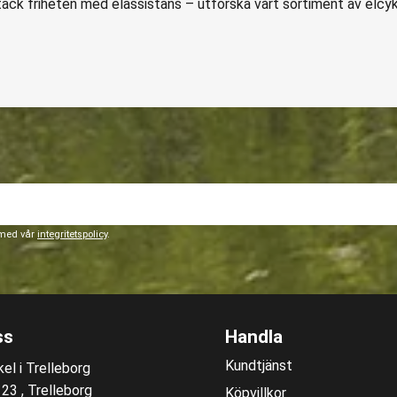
äck friheten med elassistans – utforska vårt sortiment av elcykla
 med vår
integritetspolicy
.
ss
Handla
Kundtjänst
el i Trelleborg
3 , Trelleborg
Köpvillkor