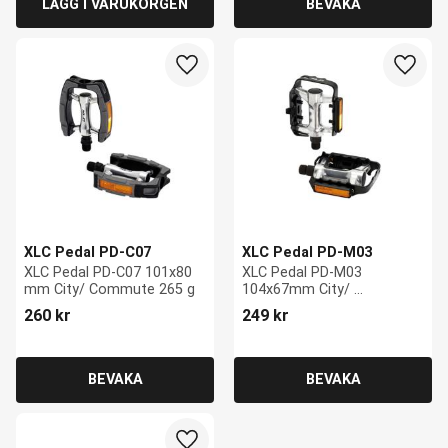
Lägg till i favoriter
Lägg ti
XLC Pedal PD-C07
XLC Pedal PD-M03
XLC Pedal PD-C07 101x80 
XLC Pedal PD-M03 
mm City/ Commute 265 g
104x67mm City/ 
Commute, 425 g
260
kr
249
kr