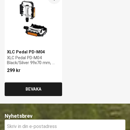
Lägg till i favoriter
XLC Pedal PD-M04
XLC Pedal PD-M04 
Black/Silver 99x70 mm, 
MTB / City / Commute, 
299
kr
236 g
Nyhetsbrev