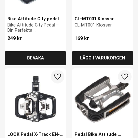
Bike Attitude City pedal 
CL-MT001 Klossar
alu body med TPR gummi 
Bike Attitude City Pedal – 
CL-MT001 Klossar
9/16
Din Perfekta 
Stadskompanjon!
249
kr
169
kr
Lägg till i favoriter
Lägg ti
LOOK Pedal X-Track EN-
Pedal Bike Attitude 