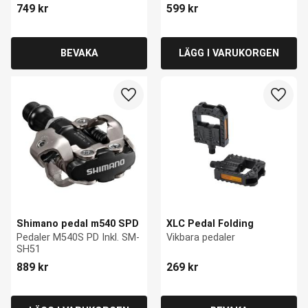
749
kr
599
kr
Lägg till i favoriter
Lägg ti
Shimano pedal m540 SPD
XLC Pedal Folding
Pedaler M540S PD Inkl. SM-
Vikbara pedaler
SH51
889
kr
269
kr