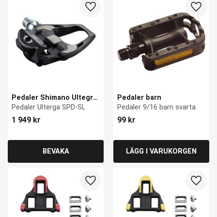
Lägg till i favoriter
Lägg ti
Pedaler Shimano Ultegra 
Pedaler barn
PD-R8000
Pedaler Ulterga SPD-SL
Pedaler 9/16 barn svarta
1 949
kr
99
kr
Lägg till i favoriter
Lägg ti