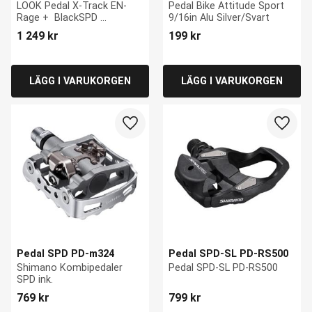
Rage +
Sport 9/16in Alu 
LOOK Pedal X-Track EN-
Pedal Bike Attitude Sport 
Silver/Svart
Rage +  BlackSPD 
9/16in Alu Silver/Svart
compatible, Enduro, 470 g
1 249
kr
199
kr
Lägg till i favoriter
Lägg ti
Pedal SPD PD-m324
Pedal SPD-SL PD-RS500
Shimano Kombipedaler 
Pedal SPD-SL PD-RS500
SPD ink.
769
kr
799
kr