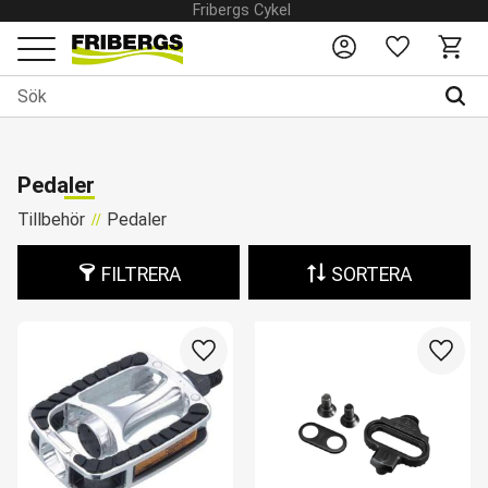
- Tvåhjulsmästarna -
Fribergs Cykel
Favoriter
Kundv
Meny
Pedaler
Tillbehör
Pedaler
FILTRERA
SORTERA
Lägg till i favoriter
Lägg ti