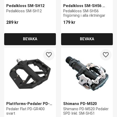
Pedalkloss SM-SH12
Pedalkloss SM-SH56 
utan platta frigörning i 
Pedalkloss SM-SH12
Pedalkloss SM-SH56  
alla riktningar
frigörning i alla riktningar
289
kr
179
kr
Lägg till i favoriter
Lägg ti
Plattforms-Pedaler PD-
Shimano PD-M520
GR400
Pedaler Flat PD-GR400 
Shimano PD-M520 Pedaler 
svart
SPD Inkl. SM-SH51