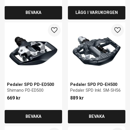
Lägg till i favoriter
Lägg ti
Pedaler SPD PD-ED500
Pedaler SPD PD-EH500
Shimano PD-ED500
Pedaler SPD Inkl. SM-SH56
669
kr
889
kr