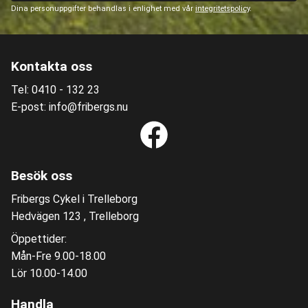
Dina personuppgifter behandlas i enlighet med vår
integritetspolicy
.
Kontakta oss
Tel: 0410 - 132 23
E-post: info@fribergs.nu
Besök oss
Fribergs Cykel i Trelleborg
Hedvägen 123 , Trelleborg
Öppettider:
Mån-Fre 9.00-18.00
Lör 10.00-14.00
Handla