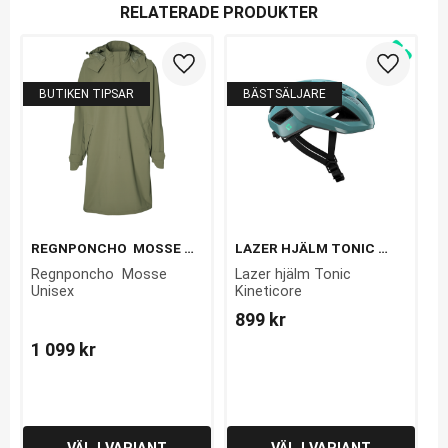
RELATERADE PRODUKTER
Lägg till i favoriter
Lägg till 
BUTIKEN TIPSAR
BÄSTSÄLJARE
REGNPONCHO  MOSSE 
LAZER HJÄLM TONIC 
UNISEX
KINETICORE
Regnponcho  Mosse 
Lazer hjälm Tonic 
Unisex
Kineticore
899
kr
1 099
kr