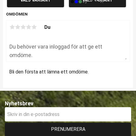
+3
L
S
M
+1
OMDÖMEN
Du
Bli den första att lämna ett omdöme.
Nyhetsbrev
PRENUMERERA