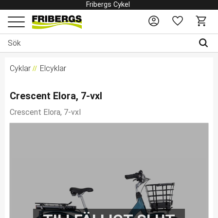
Fribergs Cykel
Favoriter
Kundv
Meny
Cyklar
Elcyklar
Crescent Elora, 7-vxl
Crescent Elora, 7-vxl