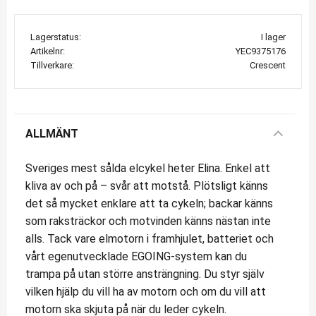
Lagerstatus
I lager
Artikelnr
YEC9375176
Tillverkare
Crescent
ALLMÄNT
Sveriges mest sålda elcykel heter Elina. Enkel att
kliva av och på – svår att motstå. Plötsligt känns
det så mycket enklare att ta cykeln; backar känns
som raksträckor och motvinden känns nästan inte
alls. Tack vare elmotorn i framhjulet, batteriet och
vårt egenutvecklade EGOING-system kan du
trampa på utan större ansträngning. Du styr själv
vilken hjälp du vill ha av motorn och om du vill att
motorn ska skjuta på när du leder cykeln.