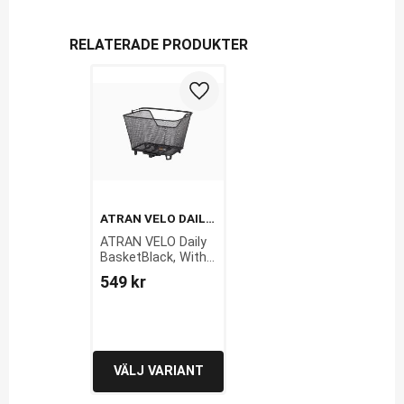
RELATERADE PRODUKTER
Lägg till i favoriter
ATRAN VELO DAILY 
BASKETBLACK, 
ATRAN VELO Daily 
WITH AVS, M
BasketBlack, With 
AVS, M
549
kr