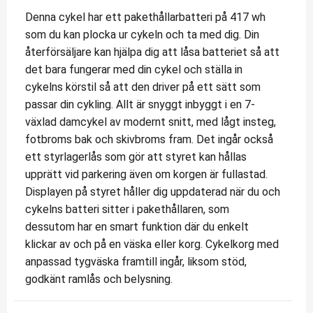
Denna cykel har ett pakethållarbatteri på 417 wh
som du kan plocka ur cykeln och ta med dig. Din
återförsäljare kan hjälpa dig att låsa batteriet så att
det bara fungerar med din cykel och ställa in
cykelns körstil så att den driver på ett sätt som
passar din cykling. Allt är snyggt inbyggt i en 7-
växlad damcykel av modernt snitt, med lågt insteg,
fotbroms bak och skivbroms fram. Det ingår också
ett styrlagerlås som gör att styret kan hållas
upprätt vid parkering även om korgen är fullastad.
Displayen på styret håller dig uppdaterad när du och
cykelns batteri sitter i pakethållaren, som
dessutom har en smart funktion där du enkelt
klickar av och på en väska eller korg. Cykelkorg med
anpassad tygväska framtill ingår, liksom stöd,
godkänt ramlås och belysning.