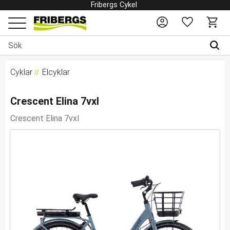
Fribergs Cykel
Favoriter
Kundv
Meny
Cyklar
Elcyklar
Crescent Elina 7vxl
Crescent Elina 7vxl