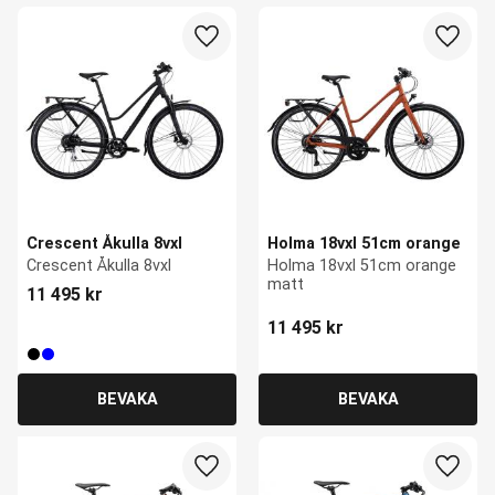
Lägg till i favoriter
Lägg ti
Crescent Åkulla 8vxl
Holma 18vxl 51cm orange
Crescent Åkulla 8vxl
Holma 18vxl 51cm orange 
matt
11 495
kr
11 495
kr
Lägg till i favoriter
Lägg ti