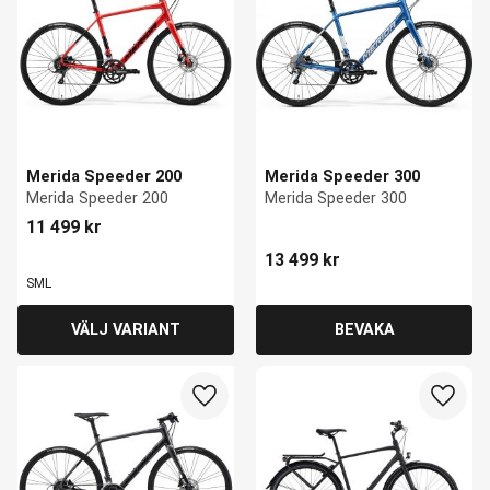
Merida Speeder 200
Merida Speeder 300
Merida Speeder 200
Merida Speeder 300
11 499
kr
13 499
kr
S
M
L
Lägg till i favoriter
Lägg ti