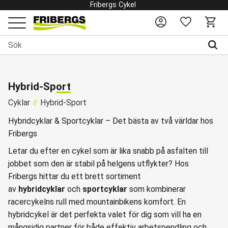
Fribergs Cykel
Favoriter
Kundv
Meny
Hybrid-Sport
Cyklar
Hybrid-Sport
Hybridcyklar & Sportcyklar – Det bästa av två världar hos
Fribergs
Letar du efter en cykel som är lika snabb på asfalten till
jobbet som den är stabil på helgens utflykter? Hos
Fribergs hittar du ett brett sortiment
av
hybridcyklar
och
sportcyklar
som kombinerar
racercykelns rull med mountainbikens komfort. En
hybridcykel är det perfekta valet för dig som vill ha en
mångsidig partner för både effektiv arbetspendling och