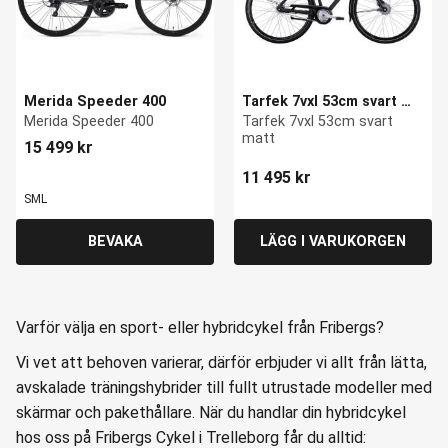
Merida Speeder 400
Tarfek 7vxl 53cm svart 
matt
Merida Speeder 400
Tarfek 7vxl 53cm svart 
matt
15 499
kr
11 495
kr
S
M
L
Varför välja en sport- eller hybridcykel från Fribergs?
Vi vet att behoven varierar, därför erbjuder vi allt från lätta,
avskalade träningshybrider till fullt utrustade modeller med
skärmar och pakethållare. När du handlar din hybridcykel
hos oss på Fribergs Cykel i Trelleborg får du alltid: