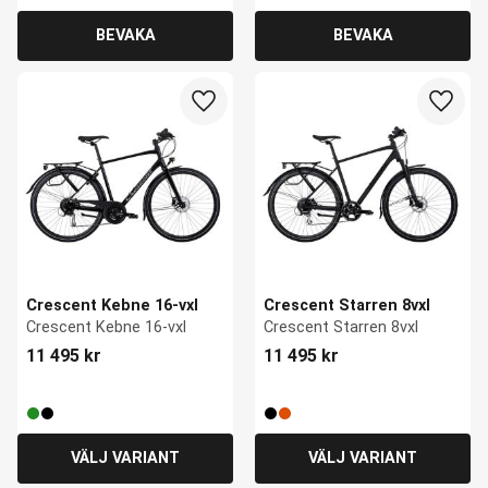
Lägg till i favoriter
Lägg ti
Crescent Kebne 16-vxl
Crescent Starren 8vxl
Crescent Kebne 16-vxl
Crescent Starren 8vxl
11 495
kr
11 495
kr