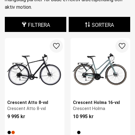
aktiv motion.
FILTRERA
SORTERA
Lägg till i favoriter
Lägg ti
Crescent Atto 8-vxl
Crescent Holma 16-vxl
Crescent Atto 8-vxl
Crescent Holma
9 995
kr
10 995
kr