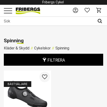
Fribergs Cykel
Favoriter
Kundv
Meny
Spinning
Kläder & Skydd
Cykelskor
Spinning
FILTRERA
Lägg till i favoriter
BÄSTSÄLJARE