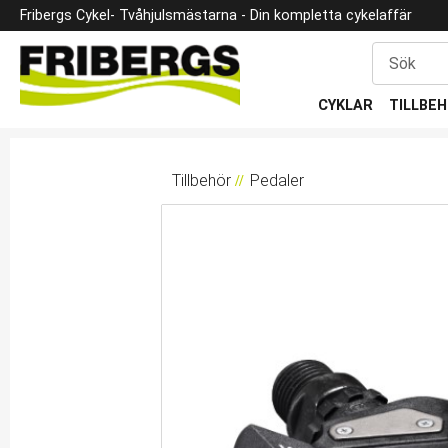
Fribergs Cykel
- Tvåhjulsmästarna -
Din kompletta cykelaffär
CYKLAR
TILLBE
Tillbehör
Pedaler