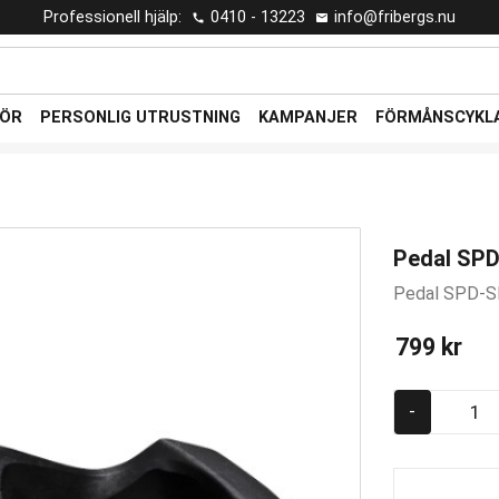
Professionell hjälp:
0410 - 13223
info@fribergs.nu
HÖR
PERSONLIG UTRUSTNING
KAMPANJER
FÖRMÅNSCYKL
Pedal SP
Pedal SPD-
799
kr
-