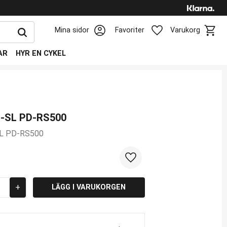
Kundv
Favoriter
Mina sidor
Favoriter
Varukorg
AR
HYR EN CYKEL
D-SL PD-RS500
SL PD-RS500
Lägg till i favoriter
+