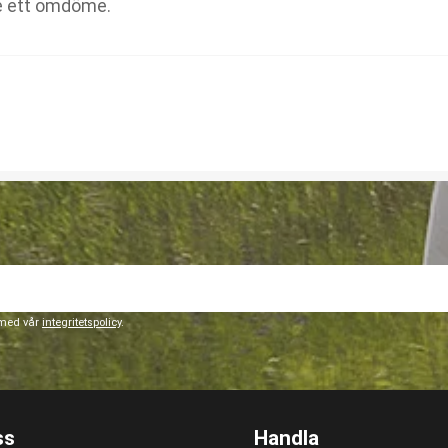
 med vår
integritetspolicy
.
ss
Handla