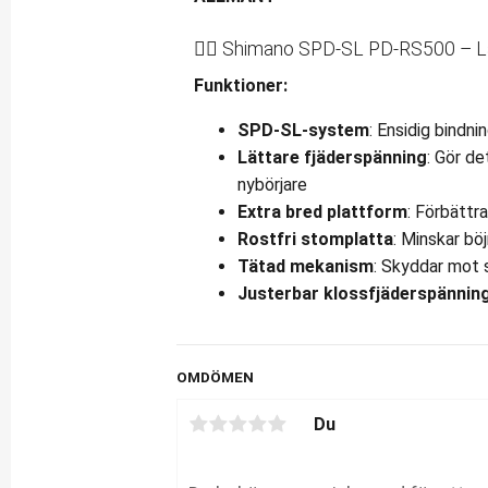
🚴‍♂️ Shimano SPD-SL PD-RS500 – L
Funktioner:
SPD-SL-system
: Ensidig bindni
Lättare fjäderspänning
: Gör de
nybörjare
Extra bred plattform
: Förbättra
Rostfri stomplatta
: Minskar bö
Tätad mekanism
: Skyddar mot 
Justerbar klossfjäderspännin
OMDÖMEN
Du