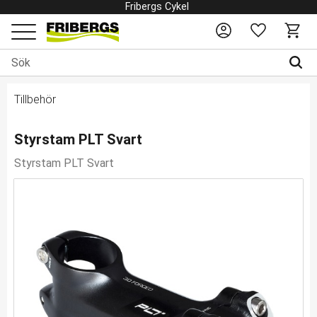
Fribergs Cykel
Favoriter
Kundv
Meny
Tillbehör
Styrstam PLT Svart
Styrstam PLT Svart