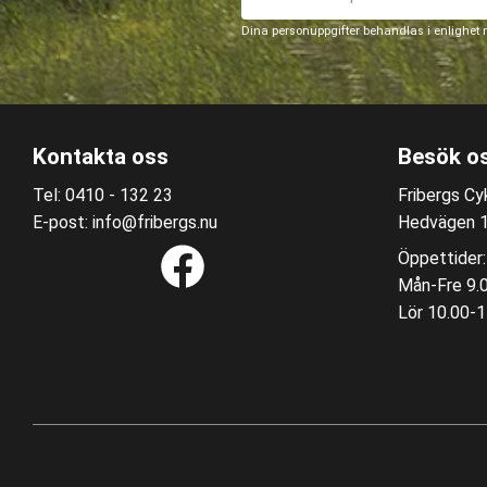
Dina personuppgifter behandlas i enlighet
Kontakta oss
Besök o
Tel: 0410 - 132 23
Fribergs Cyk
E-post: info@fribergs.nu
Hedvägen 12
Öppettider:
Mån-Fre 9.
Lör 10.00-1