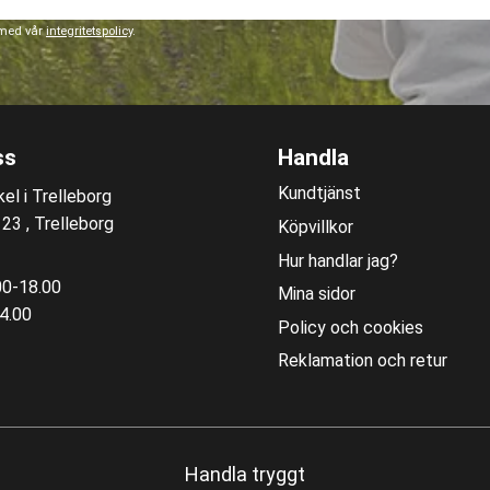
 med vår
integritetspolicy
.
ss
Handla
Kundtjänst
el i Trelleborg
3 , Trelleborg
Köpvillkor
Hur handlar jag?
00-18.00
Mina sidor
4.00
Policy och cookies
Reklamation och retur
Handla tryggt