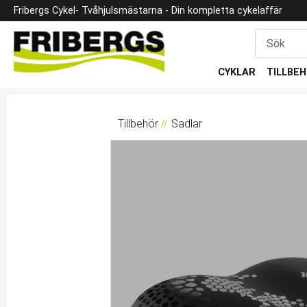
Fribergs Cykel
- Tvåhjulsmästarna -
Din kompletta cykelaffär
CYKLAR
TILLBE
Tillbehör
Sadlar