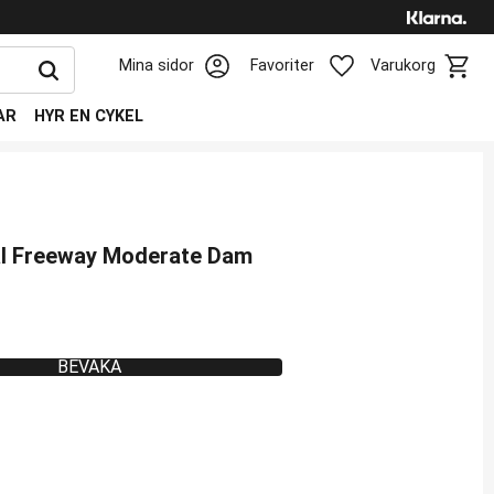
Kundv
Favoriter
Mina sidor
Favoriter
Varukorg
AR
HYR EN CYKEL
al Freeway Moderate Dam
BEVAKA
favoriter