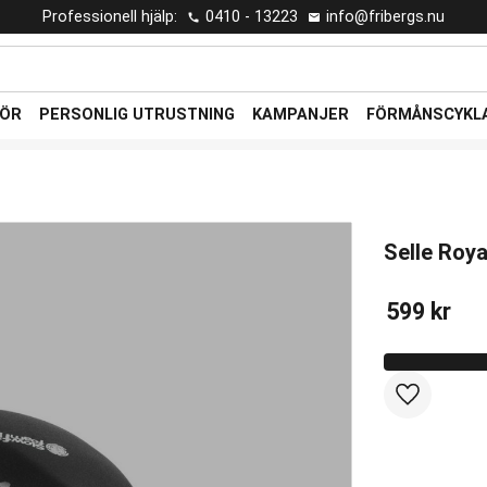
Professionell hjälp:
0410 - 13223
info@fribergs.nu
HÖR
PERSONLIG UTRUSTNING
KAMPANJER
FÖRMÅNSCYKL
Selle Roy
599
kr
Lägg till i 