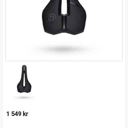
1 549
kr