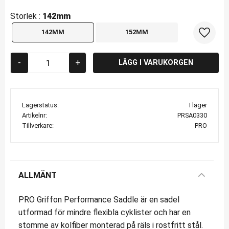
Storlek :
142mm
142MM
152MM
Lägg til
-
+
Lagerstatus
I lager
Artikelnr
PRSA0330
Tillverkare
PRO
ALLMÄNT
PRO Griffon Performance Saddle är en sadel
utformad för mindre flexibla cyklister och har en
stomme av kolfiber monterad på räls i rostfritt stål.