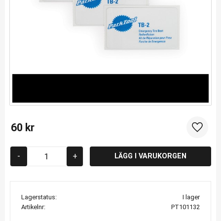
60
kr
Lägg til
-
+
Lagerstatus
I lager
Artikelnr
PT101132