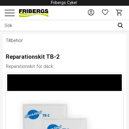
Fribergs Cykel
Favoriter
Kundv
Meny
Tillbehör
Reparationskit TB-2
Reparationskit för däck