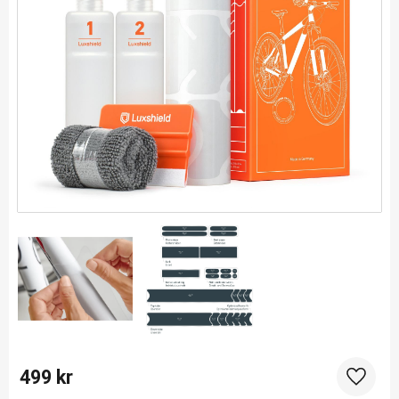
499
kr
Lägg til