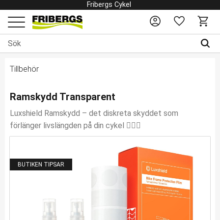
Fribergs Cykel
Favoriter
Kundv
Meny
Tillbehör
Ramskydd Transparent
Luxshield Ramskydd – det diskreta skyddet som
förlänger livslängden på din cykel 🚴‍♂️✨
BUTIKEN TIPSAR