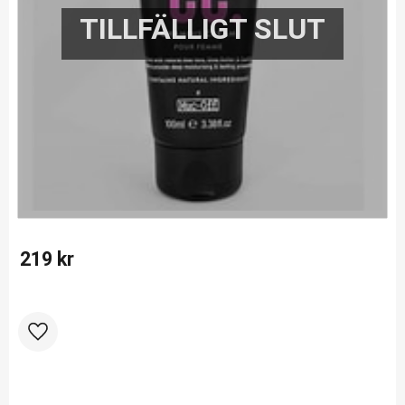
219
kr
Lägg till i favoriter