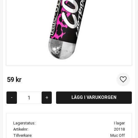
59
kr
Lägg til
-
+
Lagerstatus
I lager
Artikelnr
20118
Tillverkare
Muc Off