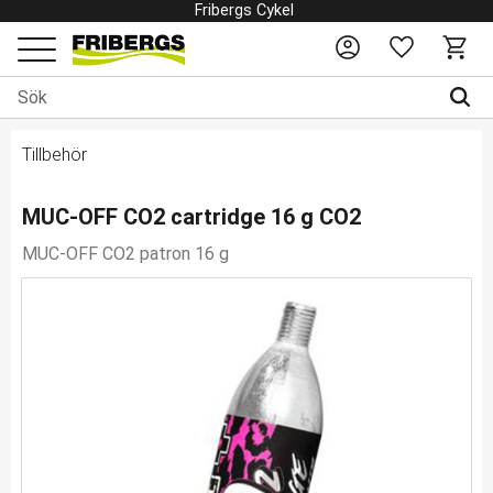
Fribergs Cykel
Favoriter
Kundv
Meny
Tillbehör
MUC-OFF CO2 cartridge 16 g CO2
MUC-OFF CO2 patron 16 g