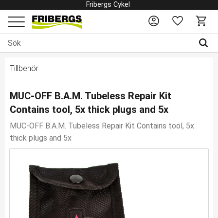
Fribergs Cykel
Favoriter
Kundv
Meny
Tillbehör
MUC-OFF B.A.M. Tubeless Repair Kit
Contains tool, 5x thick plugs and 5x
MUC-OFF B.A.M. Tubeless Repair Kit Contains tool, 5x
thick plugs and 5x