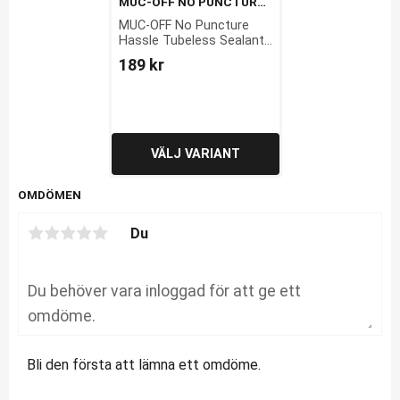
MUC-OFF NO PUNCTURE 
HASSLE TUBELESS 
MUC-OFF No Puncture 
SEALANT KIT 140 ML
Hassle Tubeless Sealant 
Kit 140 ml
189
kr
OMDÖMEN
Du
Bli den första att lämna ett omdöme.