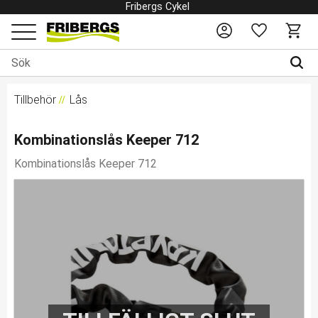
Fribergs Cykel
Favoriter
Kundv
Meny
Tillbehör
Lås
Kombinationslås Keeper 712
Kombinationslås Keeper 712