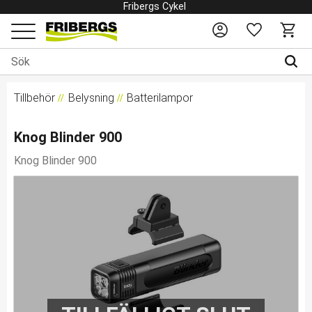
Fribergs Cykel
Favoriter
Kundv
Meny
Tillbehör
Belysning
Batterilampor
Knog Blinder 900
Knog Blinder 900