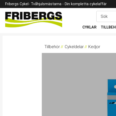
Fribergs Cykel
- Tvåhjulsmästarna -
Din kompletta cykelaffär
CYKLAR
TILLBE
Tillbehör
Cykeldelar
Kedjor