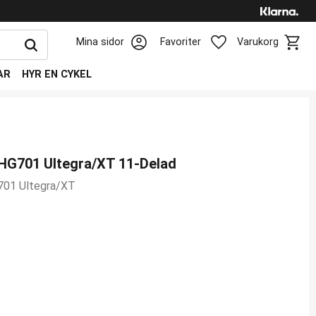
Kundv
Favoriter
Mina sidor
Favoriter
Varukorg
AR
HYR EN CYKEL
HG701 Ultegra/XT 11-Delad
701 Ultegra/XT
favoriter