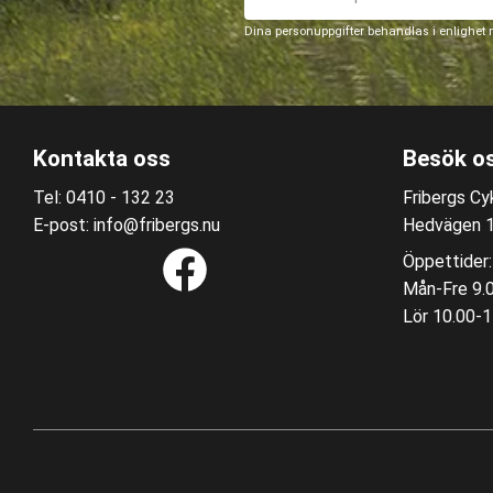
Dina personuppgifter behandlas i enlighet
Kontakta oss
Besök o
Tel: 0410 - 132 23
Fribergs Cyk
E-post: info@fribergs.nu
Hedvägen 12
Öppettider:
Mån-Fre 9.
Lör 10.00-1