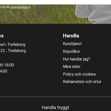
 med vår
integritetspolicy
.
ss
Handla
Kundtjänst
el i Trelleborg
3 , Trelleborg
Köpvillkor
Hur handlar jag?
00-18.00
Mina sidor
4.00
Policy och cookies
Reklamation och retur
Handla tryggt