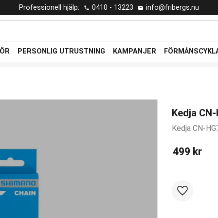
Professionell hjälp:
0410 - 13223
info@fribergs.nu
HÖR
PERSONLIG UTRUSTNING
KAMPANJER
FÖRMÅNSCYKL
Kedja CN-
Kedja CN-HG
499
kr
Lägg till i 