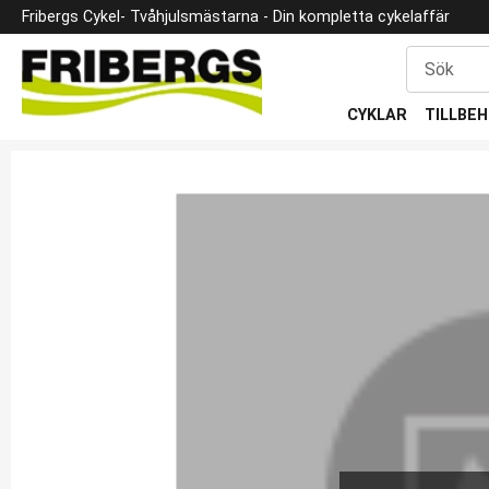
Fribergs Cykel
- Tvåhjulsmästarna -
Din kompletta cykelaffär
CYKLAR
TILLBE