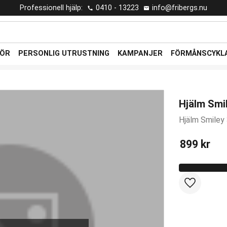
Professionell hjälp:
0410 - 13223
info@fribergs.nu
HÖR
PERSONLIG UTRUSTNING
KAMPANJER
FÖRMÅNSCYKL
Hjälm Smil
Hjälm Smiley 
899
kr
Lägg till i 