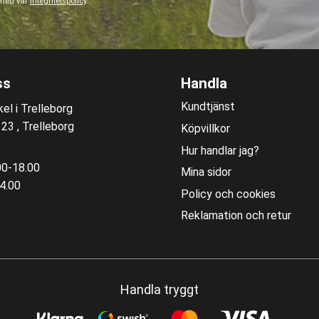
 med vår
integritetspolicy
.
ss
Handla
Kundtjänst
el i Trelleborg
3 , Trelleborg
Köpvillkor
Hur handlar jag?
00-18.00
Mina sidor
4.00
Policy och cookies
Reklamation och retur
Handla tryggt