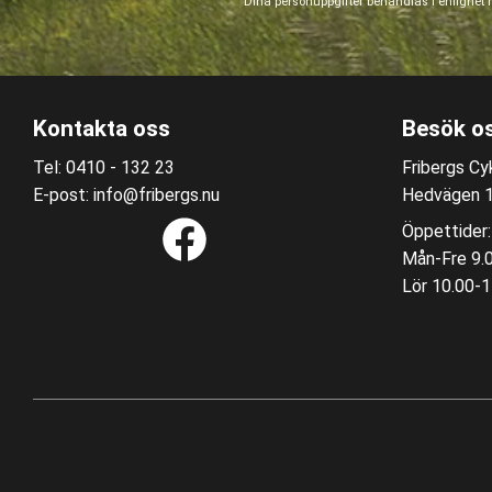
Dina personuppgifter behandlas i enlighet
Kontakta oss
Besök o
Tel: 0410 - 132 23
Fribergs Cyk
E-post: info@fribergs.nu
Hedvägen 12
Öppettider:
Mån-Fre 9.
Lör 10.00-1