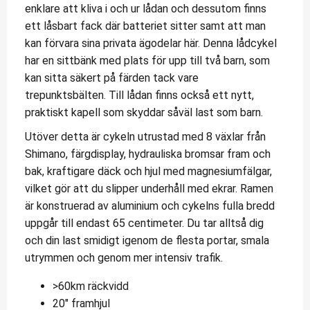
enklare att kliva i och ur lådan och dessutom finns
ett låsbart fack där batteriet sitter samt att man
kan förvara sina privata ägodelar här. Denna lådcykel
har en sittbänk med plats för upp till två barn, som
kan sitta säkert på färden tack vare
trepunktsbälten. Till lådan finns också ett nytt,
praktiskt kapell som skyddar såväl last som barn.
Utöver detta är cykeln utrustad med 8 växlar från
Shimano, färgdisplay, hydrauliska bromsar fram och
bak, kraftigare däck och hjul med magnesiumfälgar,
vilket gör att du slipper underhåll med ekrar. Ramen
är konstruerad av aluminium och cykelns fulla bredd
uppgår till endast 65 centimeter. Du tar alltså dig
och din last smidigt igenom de flesta portar, smala
utrymmen och genom mer intensiv trafik.
>60km räckvidd
20″ framhjul