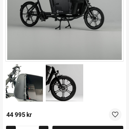
44 995
kr
Lägg til