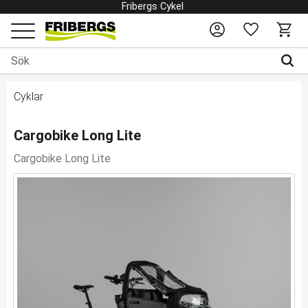
Fribergs Cykel
Favoriter
Kundv
Meny
Cyklar
Cargobike Long Lite
Cargobike Long Lite