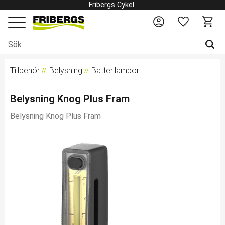
Fribergs Cykel
Favoriter
Kundv
Meny
Tillbehör
Belysning
Batterilampor
Belysning Knog Plus Fram
Belysning Knog Plus Fram