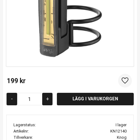
199
kr
Lägg til
-
+
Lagerstatus
I lager
Artikelnr
KN12140
Tillverkare
Knog