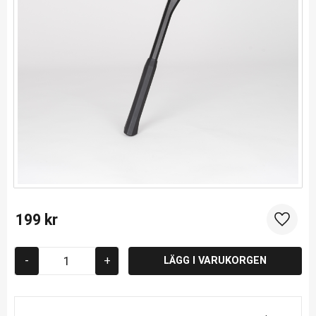
199
kr
Lägg til
-
+