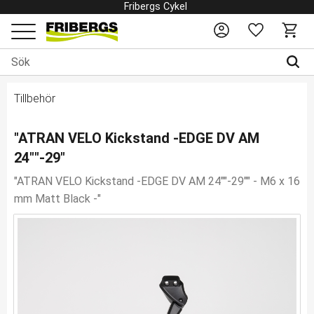
Fribergs Cykel
Favoriter
Kundv
Meny
Tillbehör
"ATRAN VELO Kickstand -EDGE DV AM
24""-29"
"ATRAN VELO Kickstand -EDGE DV AM 24""-29"" - M6 x 16
mm Matt Black -"