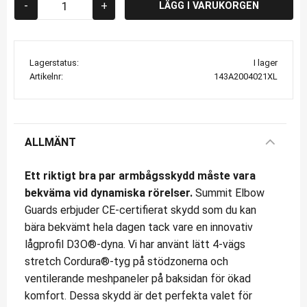
-
+
Lagerstatus
I lager
Artikelnr
143A2004021XL
ALLMÄNT
Ett riktigt bra par armbågsskydd måste vara
bekväma vid dynamiska rörelser.
Summit Elbow
Guards erbjuder CE-certifierat skydd som du kan
bära bekvämt hela dagen tack vare en innovativ
lågprofil D3O®-dyna. Vi har använt lätt 4-vägs
stretch Cordura®-tyg på stödzonerna och
ventilerande meshpaneler på baksidan för ökad
komfort. Dessa skydd är det perfekta valet för