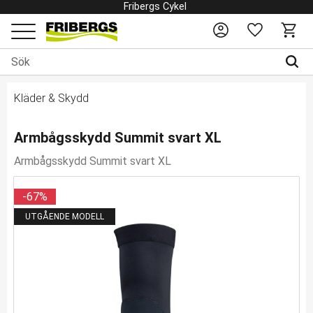
Fribergs Cykel
Favoriter
Kundv
Meny
Kläder & Skydd
Armbågsskydd Summit svart XL
Armbågsskydd Summit svart XL
67
%
UTGÅENDE MODELL