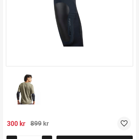
Nedsatt pris:
Ordinarie pris:
300
kr
899
kr
Lägg til