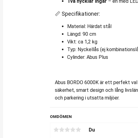
Två nycklar ingår
– en med LED-
📏 Specifikationer:
Material: Härdat stål
Längd: 90 cm
Vikt: ca 1,2 kg
Typ: Nyckellås (ej kombinationsl
Cylinder: Abus Plus
Abus BORDO 6000K är ett perfekt val f
säkerhet, smart design och lång livslän
och parkering i utsatta miljöer.
OMDÖMEN
Du