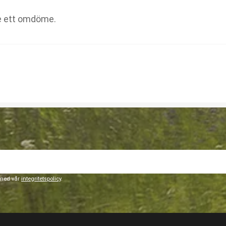
 med vår
integritetspolicy
.