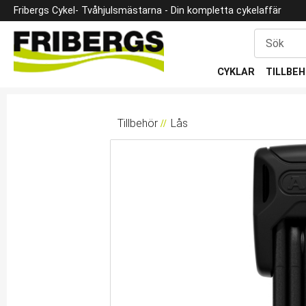
Fribergs Cykel
- Tvåhjulsmästarna -
Din kompletta cykelaffär
CYKLAR
TILLBE
Tillbehör
Lås