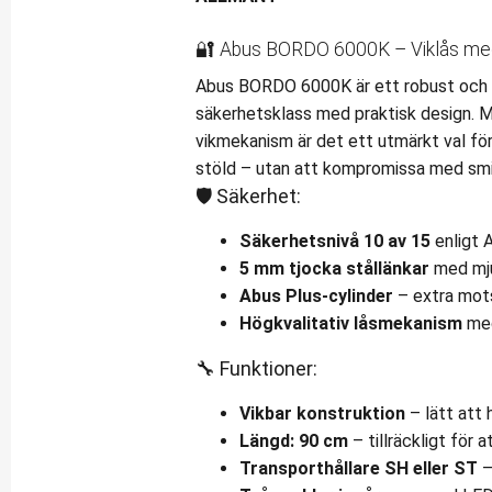
🔐 Abus BORDO 6000K – Viklås med 
Abus BORDO 6000K är ett robust och f
säkerhetsklass med praktisk design. M
vikmekanism är det ett utmärkt val för 
stöld – utan att kompromissa med smi
🛡️ Säkerhet:
Säkerhetsnivå 10 av 15
enligt 
5 mm tjocka stållänkar
med mju
Abus Plus-cylinder
– extra mots
Högkvalitativ låsmekanism
med
🔧 Funktioner:
Vikbar konstruktion
– lätt att 
Längd: 90 cm
– tillräckligt för 
Transporthållare SH eller ST
–