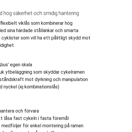
hög säkerhet och smidig hantering
lexibelt viklås som kombinerar hög
ed sina härdade stållänkar och smarta
cyklister som vill ha ett pålitligt skydd mot
dighet.
Abus’ egen skala
k ytbeläggning som skyddar cykelramen
tåndskraft mot dyrkning och manipulation
 nyckel (ej kombinationslås)
hantera och förvara
att låsa fast cykeln i fasta föremål
 medföljer för enkel montering på ramen