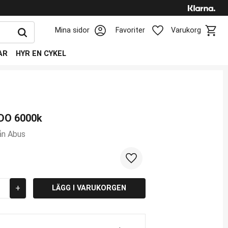
Kundv
Favoriter
Mina sidor
Favoriter
Varukorg
AR
HYR EN CYKEL
DO 6000k
rån Abus
Lägg till i favoriter
+