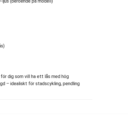
ljus (beroende på modell)
ås)
ör dig som vill ha ett lås med hög
gd – idealiskt för stadscykling, pendling