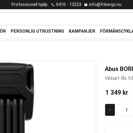
Professionell hjälp:
0410 - 13223
info@fribergs.nu
HÖR
PERSONLIG UTRUSTNING
KAMPANJER
FÖRMÅNSCYKL
Abus BOR
Vikbart lås f
1 349
kr
-