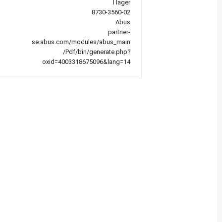
I lager
8730-3560-02
Abus
partner-
se.abus.com/modules/abus_main
/Pdf/bin/generate.php?
oxid=4003318675096&lang=14