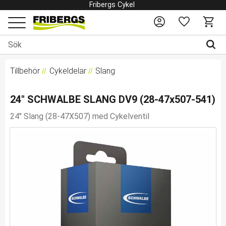
Fribergs Cykel
Favoriter
Kundv
Meny
Tillbehör
Cykeldelar
Slang
24" SCHWALBE SLANG DV9 (28-47x507-541)
24" Slang (28-47X507) med Cykelventil