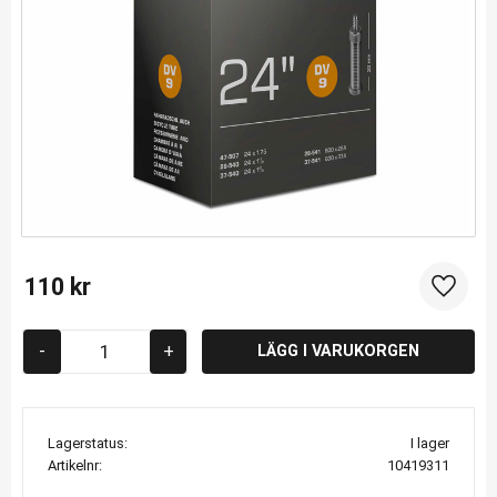
110
kr
Lägg til
-
+
Lagerstatus
I lager
Artikelnr
10419311