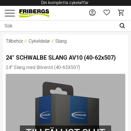
Din kompletta cykelaffär
Favoriter
Kundv
Meny
Tillbehör
Cykeldelar
Slang
24" SCHWALBE SLANG AV10 (40-62x507)
24" Slang med Bilventil (40-65X507)