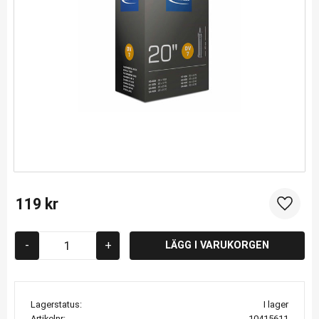
119
kr
Lägg til
-
+
Lagerstatus
I lager
Artikelnr
10415611