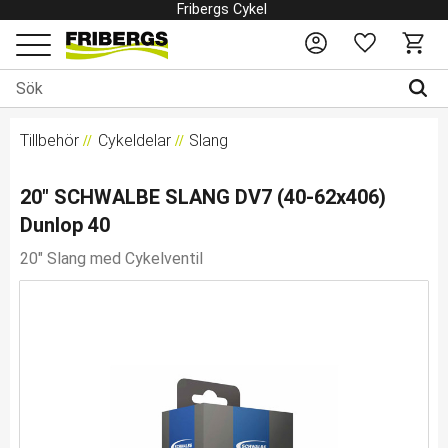
Fribergs Cykel
Favoriter
Kundv
Meny
Tillbehör
Cykeldelar
Slang
20" SCHWALBE SLANG DV7 (40-62x406)
Dunlop 40
20" Slang med Cykelventil